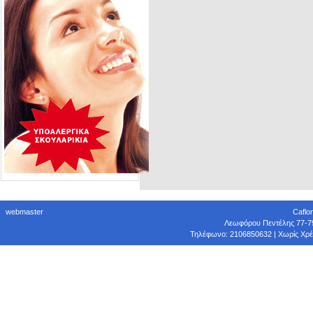
webmaster
Caflo
Λεωφόρου Πεντέλης 77-79 
Τηλέφωνο: 2106850632 | Χωρίς Χρέ