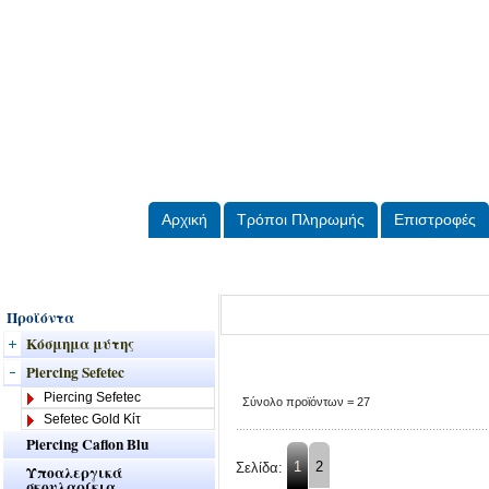
Aρχική
Τρόποι Πληρωμής
Eπιστροφές
Προϊόντα
Kόσμημα μύτης
Piercing Sefetec
Piercing Sefetec
Σύνολο προϊόντων = 27
Sefetec Gold Κίτ
Piercing Caflon Blu
1
2
Σελίδα:
Υποαλεργικά
σκουλαρίκια